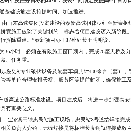
达到年度任务目标的26%，较去年同期进度提高6个百分
通基础设施建设抢抓时间、加速推进。
战，由山东高速集团投资建设的泰新高速徂徕枢纽至新泰枢
线拼宽施工破除了关键制约，标志着项目建设迈入新阶段
行拆除重建。”泰新项目办工程处处长王明明说。
为36小时，必须在有限施工窗口期内，完成28座天桥及
间紧、任务重。
现场投入专业破拆设备及配套车辆共计400余台（套），管
路管等单位合理安排天桥、服务区等提前封闭，确保施工
向八车道高速公路标准建设。项目建成后，将进一步加强泰
发具有重要意义。
10日，在济滨高铁惠民站施工现场，惠民站8号道岔焊接完
目相关负责人介绍，无缝焊接是将标准长度钢轨连接成数